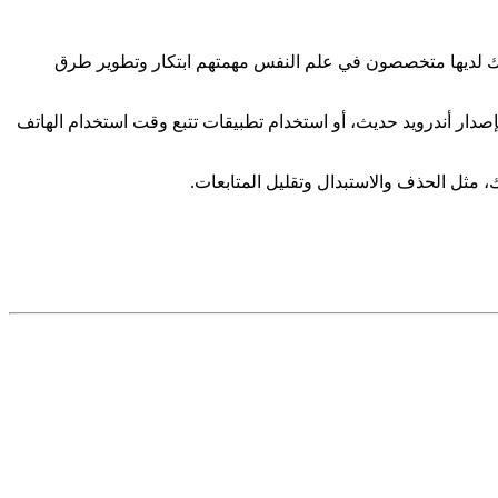
وك لديها متخصصون في علم النفس مهمتهم ابتكار وتطوير طرق
م ميزة Digital Wellbeing الموجودة في أغلب الأجهزة التي تعمل بإصدار أندرويد حديث، أو استخدام تطبيقات تتبع وقت استخدام الهاتف
، مثل الحذف والاستبدال وتقليل المتابعات.