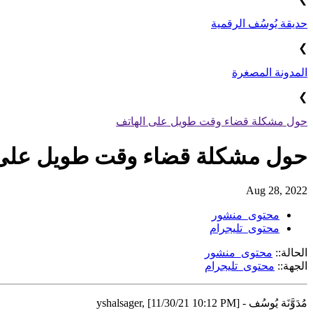
حديقة يُوسُف الرقمية
❯
المدونة المصغرة
❯
حول مشكلة قضاء وقت طويل على الهاتف
حول مشكلة قضاء وقت طويل على 
Aug 28, 2022
محتوى_منشور
محتوى_تليجرام
الحالة::
محتوى_منشور
الجهة::
محتوى_تليجرام
مُدَوَّنَة يُوسُف - yshalsager, [11/30/21 10:12 PM]