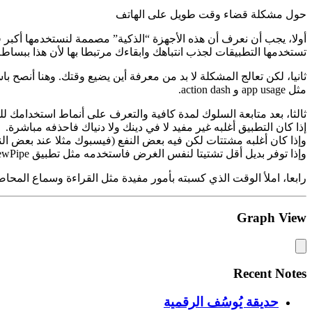
حول مشكلة قضاء وقت طويل على الهاتف
أولا، يجب أن نعرف أن هذه الأجهزة “الذكية” مصممة لنستخدمها أك
تستخدمها التطبيقات لجذب انتباهك وابقاءك مرتبطا بها لأن هذا ببساطة
مثل app usage و action dash.
ثالثا، بعد متابعة السلوك لمدة كافية والتعرف على أنماط استخدامك ل
إذا كان التطبيق أغلبه غير مفيد لا في دينك ولا دنياك فاحذفه مباشرة.
وإذا كان أغلبه مشتتات لكن فيه بعض النفع (فيسبوك مثلا عند بعض الن
وإذا توفر بديل أقل تشتيتا لنفس الغرض فاستخدمه مثل تطبيق NewPipe بديل تطبيق يوتيوب الرسمي.
رابعا، املأ الوقت الذي كسبته بأمور مفيدة مثل القراءة وسماع المح
Graph View
Recent Notes
حديقة يُوسُف الرقمية